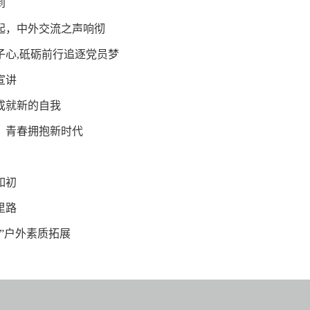
到
起，中外交流之声响彻
子心,砥砺前行追逐党员梦
宣讲
成就新的自我
，青春拥抱新时代
如初
里路
”户外素质拓展